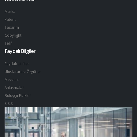
Marka
Patent
Tasarım
Copyright
Telif
Faydalı Bilgiler
Faydalı Linkler
Uluslararası Örgütler
Mevzuat
Anlaşmalar
Buluşçu Fizikler
S.S.S