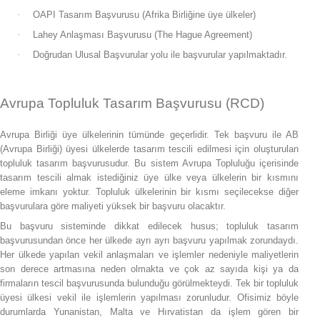
·
OAPI Tasarım Başvurusu (Afrika Birliğine üye ülkeler)
·
Lahey Anlaşması Başvurusu (The Hague Agreement)
·
Doğrudan Ulusal Başvurular
yolu ile başvurular yapılmaktadır.
Avrupa Topluluk Tasarım Başvurusu (RCD)
Avrupa Birliği üye ülkelerinin tümünde geçerlidir. Tek başvuru ile AB
(Avrupa Birliği) üyesi ülkelerde tasarım tescili edilmesi için oluşturulan
topluluk tasarım başvurusudur. Bu sistem Avrupa Topluluğu içerisinde
tasarım tescili almak istediğiniz üye ülke veya ülkelerin bir kısmını
eleme imkanı yoktur. Topluluk ülkelerinin bir kısmı seçilecekse diğer
başvurulara göre maliyeti yüksek bir başvuru olacaktır.
Bu başvuru sisteminde dikkat edilecek husus; topluluk tasarım
başvurusundan önce her ülkede ayrı ayrı başvuru yapılmak zorundaydı.
Her ülkede yapılan vekil anlaşmaları ve işlemler nedeniyle maliyetlerin
son derece artmasına neden olmakta ve çok az sayıda kişi ya da
firmaların tescil başvurusunda bulunduğu görülmekteydi. Tek bir topluluk
üyesi ülkesi vekil ile işlemlerin yapılması zorunludur. Ofisimiz böyle
durumlarda Yunanistan, Malta ve Hırvatistan da işlem gören bir