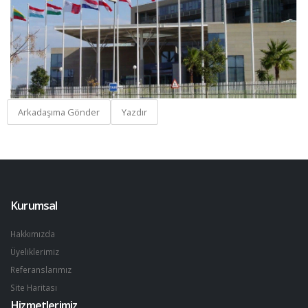
Arkadaşıma Gönder
Yazdır
Kurumsal
Hakkımızda
Üyeliklerimiz
Referanslarımız
Site Haritası
Hizmetlerimiz