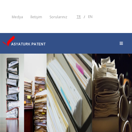
TR
/
EN
Medya
İletişim
Sorularınız