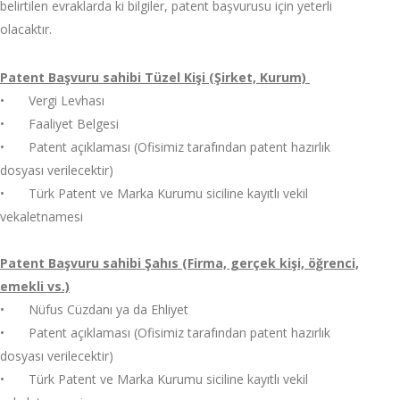
belirtilen evraklarda ki bilgiler, patent başvurusu için yeterli
olacaktır.
Patent Başvuru sahibi Tüzel Kişi (Şirket, Kurum)
•
Vergi Levhası
•
Faaliyet Belgesi
•
Patent açıklaması (Ofisimiz tarafından patent hazırlık
dosyası verilecektir)
•
Türk Patent ve Marka Kurumu siciline kayıtlı vekil
vekaletnamesi
Patent Başvuru sahibi Şahıs (Firma, gerçek kişi, öğrenci,
emekli vs.)
•
Nüfus Cüzdanı ya da Ehliyet
•
Patent açıklaması (Ofisimiz tarafından patent hazırlık
dosyası verilecektir)
•
Türk Patent ve Marka Kurumu siciline kayıtlı vekil