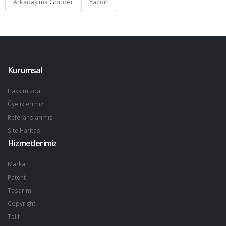
Arkadaşıma Gönder
Yazdır
Kurumsal
Hakkımızda
Üyeliklerimiz
Referanslarımız
Site Haritası
Hizmetlerimiz
Marka
Patent
Tasarım
Copyright
Telif