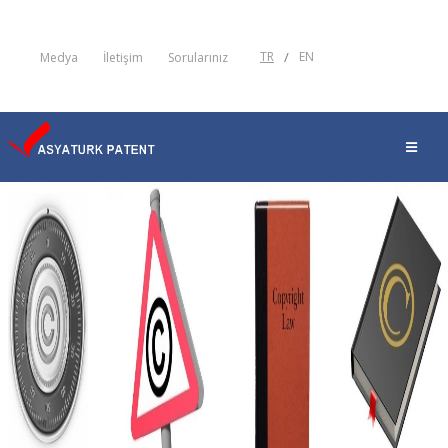
TR
/
EN
Medya
İletişim
Sorularınız