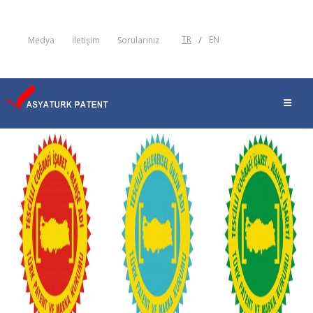
TR
/
EN
Medya
İletişim
Sorularınız