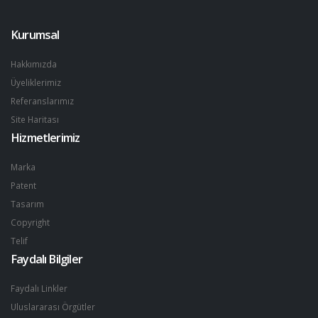
Kurumsal
Hakkımızda
Üyeliklerimiz
Referanslarımız
Site Haritası
Hizmetlerimiz
Marka
Patent
Tasarım
Copyright
Telif
Faydalı Bilgiler
Faydalı Linkler
Uluslararası Örgütler