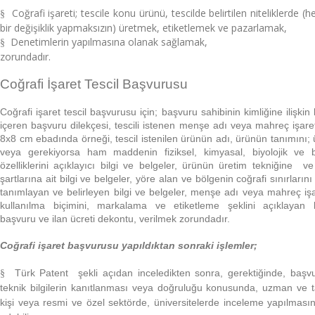
Coğrafi işareti; tescile konu ürünü, tescilde belirtilen niteliklerde (
§
bir değişiklik yapmaksızın) üretmek, etiketlemek ve pazarlamak,
Denetimlerin yapılmasına olanak sağlamak,
§
zorundadır.
Coğrafi İşaret Tescil Başvurusu
Coğrafi işaret tescil başvurusu için; başvuru sahibinin kimliğine ilişkin b
içeren başvuru dilekçesi, tescili istenen menşe adı veya mahreç işaret
8x8 cm ebadında örneği, tescil istenilen ürünün adı, ürünün tanımını;
veya gerekiyorsa ham maddenin fiziksel, kimyasal, biyolojik ve b
özelliklerini açıklayıcı bilgi ve belgeler, ürünün üretim tekniğine ve
şartlarına ait bilgi ve belgeler, yöre alan ve bölgenin coğrafi sınırların
tanımlayan ve belirleyen bilgi ve belgeler, menşe adı veya mahreç işa
kullanılma biçimini, markalama ve etiketleme şeklini açıklayan bi
başvuru ve ilan ücreti dekontu, verilmek zorundadır.
Coğrafi işaret başvurusu yapıldıktan sonraki işlemler;
Türk Patent şekli açıdan inceledikten sonra, gerektiğinde, başv
§
teknik bilgilerin kanıtlanması veya doğruluğu konusunda, uzman ve t
kişi veya resmi ve özel sektörde, üniversitelerde inceleme yapılmasın