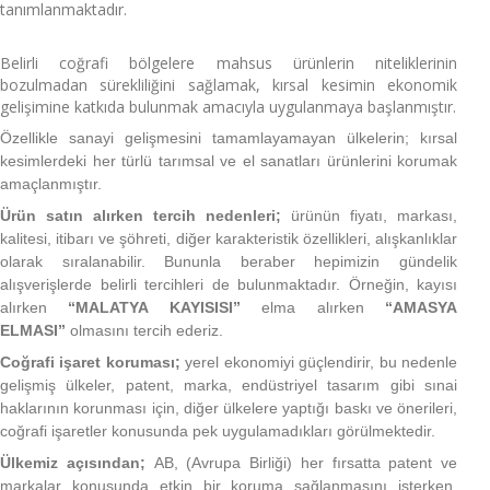
tanımlanmaktadır.
Belirli coğrafi bölgelere mahsus ürünlerin niteliklerinin
bozulmadan sürekliliğini sağlamak, kırsal kesimin ekonomik
gelişimine katkıda bulunmak amacıyla uygulanmaya başlanmıştır.
Özellikle sanayi gelişmesini tamamlayamayan ülkelerin; kırsal
kesimlerdeki her türlü tarımsal ve el sanatları ürünlerini korumak
amaçlanmıştır.
Ürün satın alırken tercih nedenleri;
ürünün fiyatı, markası,
kalitesi, itibarı ve şöhreti, diğer karakteristik özellikleri, alışkanlıklar
olarak sıralanabilir. Bununla beraber hepimizin gündelik
alışverişlerde belirli tercihleri de bulunmaktadır. Örneğin, kayısı
alırken
“MALATYA KAYISISI”
elma alırken
“AMASYA
ELMASI”
olmasını tercih ederiz.
Coğrafi işaret koruması;
yerel ekonomiyi güçlendirir, bu nedenle
gelişmiş ülkeler, patent, marka, endüstriyel tasarım gibi sınai
haklarının korunması için, diğer ülkelere yaptığı baskı ve önerileri,
coğrafi işaretler konusunda pek uygulamadıkları görülmektedir.
Ülkemiz açısından;
AB, (Avrupa Birliği) her fırsatta patent ve
markalar konusunda etkin bir koruma sağlanmasını isterken,