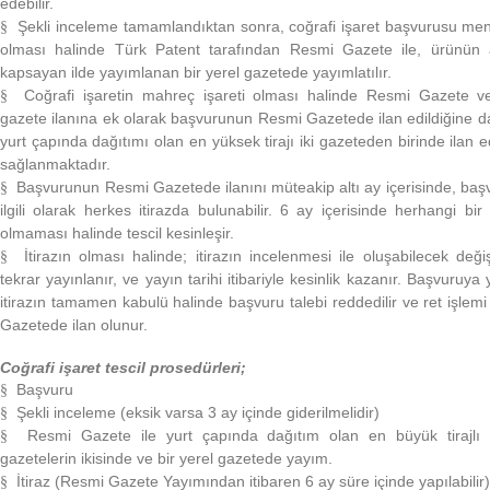
edebilir.
Şekli inceleme tamamlandıktan sonra, coğrafi işaret başvurusu me
§
olması halinde Türk Patent tarafından Resmi Gazete ile, ürünün a
kapsayan ilde yayımlanan bir yerel gazetede yayımlatılır.
Coğrafi işaretin mahreç işareti olması halinde Resmi Gazete v
§
gazete ilanına ek olarak başvurunun Resmi Gazetede ilan edildiğine dai
yurt çapında dağıtımı olan en yüksek tirajı iki gazeteden birinde ilan e
sağlanmaktadır.
Başvurunun Resmi Gazetede ilanını müteakip altı ay içerisinde, başv
§
ilgili olarak herkes itirazda bulunabilir. 6 ay içerisinde herhangi bir i
olmaması halinde tescil kesinleşir.
İtirazın olması halinde; itirazın incelenmesi ile oluşabilecek değişi
§
tekrar yayınlanır, ve yayın tarihi itibariyle kesinlik kazanır. Başvuruya 
itirazın tamamen kabulü halinde başvuru talebi reddedilir ve ret işlem
Gazetede ilan olunur.
Coğrafi işaret tescil prosedürleri;
Başvuru
§
Şekli inceleme (eksik varsa 3 ay içinde giderilmelidir)
§
Resmi Gazete ile yurt çapında dağıtım olan en büyük tirajlı 
§
gazetelerin ikisinde ve bir yerel gazetede yayım.
İtiraz (Resmi Gazete Yayımından itibaren 6 ay süre içinde yapılabilir)
§