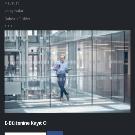
Mevzuat
Anlaşmalar
Buluşçu Fizikler
S.S.S
E-Bültenine Kayıt Ol