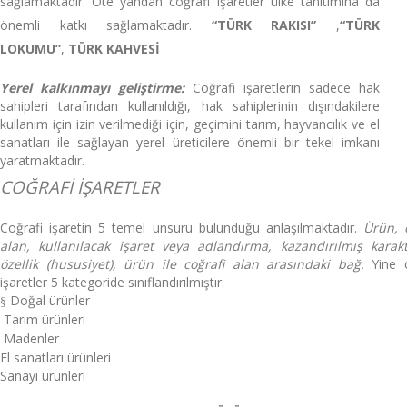
sağlamaktadır. Öte yandan coğrafi işaretler ülke tanıtımına da
önemli katkı sağlamaktadır.
“TÜRK RAKISI”
,
“TÜRK
LOKUMU”
,
TÜRK KAHVESİ
Yerel kalkınmayı geliştirme:
Coğrafi işaretlerin sadece hak
sahipleri tarafından kullanıldığı, hak sahiplerinin dışındakilere
kullanım için izin verilmediği için, geçimini tarım, hayvancılık ve el
sanatları ile sağlayan yerel üreticilere önemli bir tekel imkanı
yaratmaktadır.
COĞRAFİ İŞARETLER
Coğrafi işaretin 5 temel unsuru bulunduğu anlaşılmaktadır.
Ürün, 
alan, kullanılacak işaret veya adlandırma, kazandırılmış karakte
özellik (hususiyet), ürün ile coğrafi alan arasındaki bağ.
Yine c
işaretler 5 kategoride sınıflandırılmıştır:
Doğal ürünler
§
Tarım ürünleri
Madenler
El sanatları ürünleri
Sanayi ürünleri