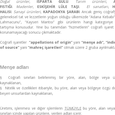
Doğal ürünler
,
ISPARTA GÜLÜ
.
Tarım ürünleri
,
FISTIĞI
.
Madenler
,
ESKİŞEHİR LÜLE TAŞI
.
El sanatları
,
H
HALISI
.
Sanayi ürünleri
,
KAPADOKYA ŞARABI
. Ancak geniş coğrafy
geleneksel tat ve lezzetlerin yoğun olduğu ülkemizde “Adana Kebabı”
Lahmacunu”, “Kayseri Mantısı” gibi ürünlerin hangi kategoriye g
tartışma konusudur. Yine bu tanımdan “hizmetlerin” coğrafi işaret
korunamayacağı sonucu çıkmaktadır.
Coğrafi işaretler
“appellations of origin”
yani
“menşe adı”, “indi
of source”
yani
“mahreç işaretleri”
olmak üzere 2 gruba ayrılmakta
Menşe adları
Coğrafi sınırları belirlenmiş bir yöre, alan, bölge veya ü
§
kaynaklanan,
Nitelik ve özellikleri itibariyle, bu yöre, alan veya bölgeye özgü 
§
beşeri unsurlardan kaynaklanan,
Üretimi, işlenmesi ve diğer işlemlerin
TÜMÜYLE
bu yöre, alan veya
sınırları içinde yapılan ürünlere, verilen adları içerir.