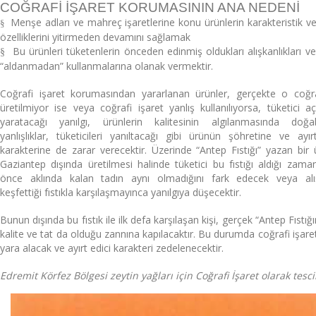
COĞRAFİ İŞARET KORUMASININ ANA NEDENİ
Menşe adları ve mahreç işaretlerine konu ürünlerin karakteristik v
§
özelliklerini yitirmeden devamını sağlamak
Bu ürünleri tüketenlerin önceden edinmiş oldukları alışkanlıkları ve 
§
“aldanmadan” kullanmalarına olanak vermektir.
Coğrafi işaret korumasından yararlanan ürünler, gerçekte o coğr
üretilmiyor ise veya coğrafi işaret yanlış kullanılıyorsa, tüketici a
yaratacağı yanılgı, ürünlerin kalitesinin algılanmasında doğab
yanlışlıklar, tüketicileri yanıltacağı gibi ürünün şöhretine ve ayır
karakterine de zarar verecektir. Üzerinde “Antep Fıstığı” yazan bir
Gaziantep dışında üretilmesi halinde tüketici bu fıstığı aldığı zam
önce aklında kalan tadın aynı olmadığını fark edecek veya alış
keşfettiği fıstıkla karşılaşmayınca yanılgıya düşecektir.
Bunun dışında bu fıstık ile ilk defa karşılaşan kişi, gerçek “Antep Fıstığ
kalite ve tat da olduğu zannına kapılacaktır. Bu durumda coğrafi işare
yara alacak ve ayırt edici karakteri zedelenecektir.
Edremit Körfez Bölgesi zeytin yağları için Coğrafi İşaret olarak tescil