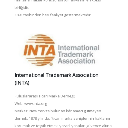
Fikri sınai haklar konusunda Almanya’nın en köklü
birliğidir.
1891 tarihinden beri faaliyet göstermektedir
International Trademark Association
(INTA)
(Uluslararası Ticari Marka Derneği)
Web: www.inta.org
Merkezi New York’ta bulunan kâr amacı gütmeyen
dernek, 1878 yılında, “ticari marka sahiplerinin haklarını
korumak ve teşvik etmek, yararlı yasaları güvence altına