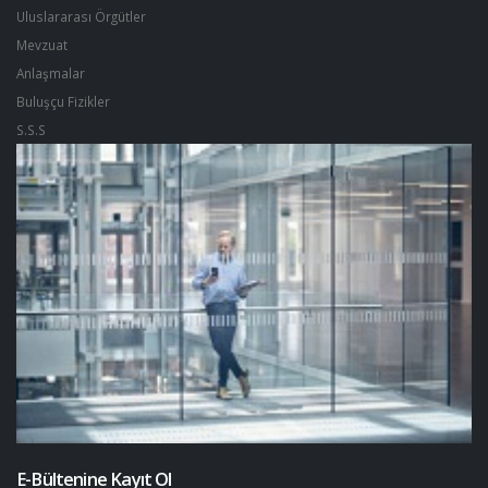
Uluslararası Örgütler
Mevzuat
Anlaşmalar
Buluşçu Fizikler
S.S.S
E-Bültenine Kayıt Ol