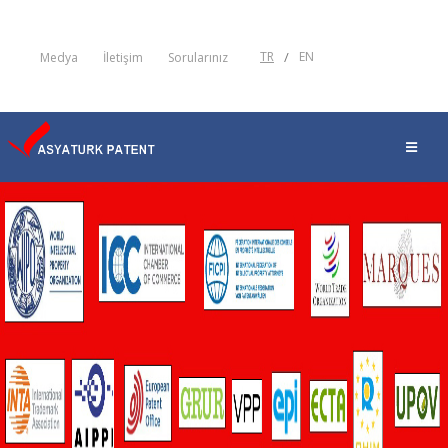
TR
/
EN
Medya
İletişim
Sorularınız