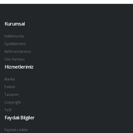
Kurumsal
Hakkımızda
Üyeliklerimiz
Referanslarımız
Site Haritası
Hizmetlerimiz
Marka
Patent
Tasarım
Copyright
Telif
Faydalı Bilgiler
Faydalı Linkler