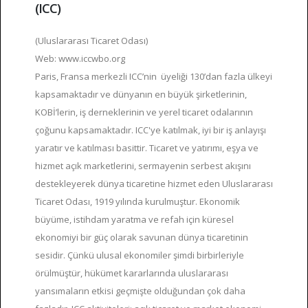
(ICC)
(Uluslararası Ticaret Odası)
Web: www.iccwbo.org
Paris, Fransa merkezli ICC’nin üyeliği 130’dan fazla ülkeyi
kapsamaktadır ve dünyanın en büyük şirketlerinin,
KOBİ’lerin, iş derneklerinin ve yerel ticaret odalarının
çoğunu kapsamaktadır. ICC'ye katılmak, iyi bir iş anlayışı
yaratır ve katılması basittir. Ticaret ve yatırımı, eşya ve
hizmet açık marketlerini, sermayenin serbest akışını
destekleyerek dünya ticaretine hizmet eden Uluslararası
Ticaret Odası, 1919 yılında kurulmuştur. Ekonomik
büyüme, istihdam yaratma ve refah için küresel
ekonomiyi bir güç olarak savunan dünya ticaretinin
sesidir. Çünkü ulusal ekonomiler şimdi birbirleriyle
örülmüştür, hükümet kararlarında uluslararası
yansımaların etkisi geçmişte olduğundan çok daha