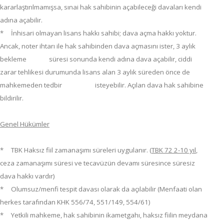
kararlaştırılmamışsa, sınai hak sahibinin açabileceği davaları kendi
adına açabilir.
* İnhisari olmayan lisans hakkı sahibi; dava açma hakkı yoktur.
Ancak, noter ihtarı ile hak sahibinden dava açmasını ister, 3 aylık
bekleme süresi sonunda kendi adına dava açabilir, ciddi
zarar tehlikesi durumunda lisans alan 3 aylık süreden önce de
mahkemeden tedbir isteyebilir. Açılan dava hak sahibine
bildirilir.
Genel Hükümler
*
TBK Haksız fiil zamanaşımı süreleri uygulanır. (
TBK 72 2-10 yıl
,
ceza zamanaşımı süresi ve tecavüzün devamı süresince süresiz
dava hakkı vardır)
*
Olumsuz/menfi tespit davası olarak da açılabilir (Menfaati olan
herkes tarafından KHK 556/74, 551/149, 554/61)
* Yetkili mahkeme, hak sahibinin ikametgahı, haksız fiilin meydana