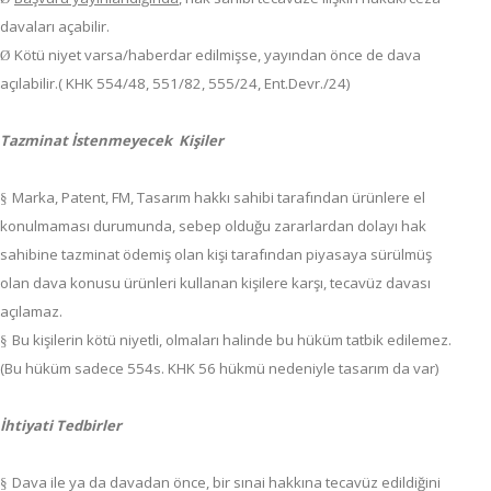
davaları açabilir.
Kötü niyet varsa/haberdar edilmişse, yayından önce de dava
Ø
açılabilir.( KHK 554/48, 551/82, 555/24, Ent.Devr./24)
Tazminat İstenmeyecek Kişiler
Marka, Patent, FM, Tasarım hakkı sahibi tarafından ürünlere el
§
konulmaması durumunda, sebep olduğu zararlardan dolayı hak
sahibine tazminat ödemiş olan kişi tarafından piyasaya sürülmüş
olan dava konusu ürünleri kullanan kişilere karşı, tecavüz davası
açılamaz.
Bu kişilerin kötü niyetli, olmaları halinde bu hüküm tatbik edilemez.
§
(Bu hüküm sadece 554s. KHK 56 hükmü nedeniyle tasarım da var)
İhtiyati Tedbirler
Dava ile ya da davadan önce, bir sınai hakkına tecavüz edildiğini
§