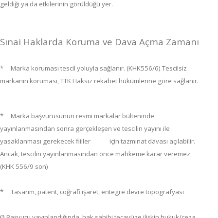
geldiği ya da etkilerinin görüldüğü yer.
Sınai Haklarda Koruma ve Dava Açma Zamanı
* Marka koruması tescil yoluyla sağlanır. (KHK556/6) Tescilsiz
markanın koruması, TTK Haksız rekabet hükümlerine göre sağlanır.
* Marka başvurusunun resmi markalar bülteninde
yayınlanmasından sonra gerçekleşen ve tescilin yayını ile
yasaklanması gerekecek fiiller için tazminat davası açılabilir.
Ancak, tescilin yayınlanmasından önce mahkeme karar veremez
(KHK 556/9 son)
* Tasarım, patent, coğrafi işaret, entegre devre topografyası
Başvuru yayınlandığında
, hak sahibi tecavüze ilişkin hukuk/ceza
Ø