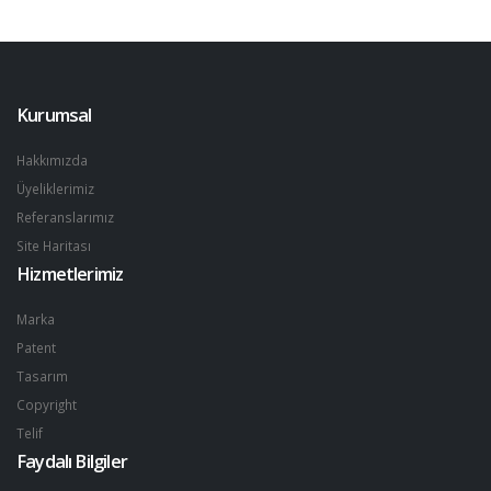
Kurumsal
Hakkımızda
Üyeliklerimiz
Referanslarımız
Site Haritası
Hizmetlerimiz
Marka
Patent
Tasarım
Copyright
Telif
Faydalı Bilgiler