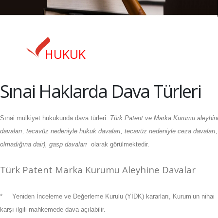
HUKUK
Sınai Haklarda Dava Türleri
Sınai mülkiyet hukukunda dava türleri:
Türk Patent ve Marka Kurumu aleyhin
davaları, tecavüz nedeniyle hukuk davaları, tecavüz nedeniyle ceza davaları
olmadığına dair), gasp davaları
olarak görülmektedir.
Türk Patent Marka Kurumu Aleyhine Davalar
*
Yeniden İnceleme ve Değerleme Kurulu (YİDK) kararları, Kurum’un nihai ka
karşı ilgili mahkemede dava açılabilir.