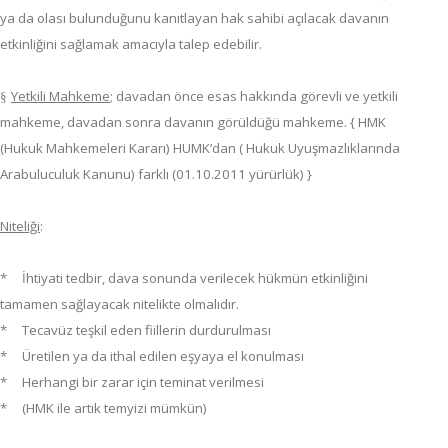
ya da olası bulunduğunu kanıtlayan hak sahibi açılacak davanın
etkinliğini sağlamak amacıyla talep edebilir.
Yetkili Mahkeme
; davadan önce esas hakkında görevli ve yetkili
§
mahkeme, davadan sonra davanın görüldüğü mahkeme. { HMK
(Hukuk Mahkemeleri Kararı) HUMK’dan ( Hukuk Uyuşmazlıklarında
Arabuluculuk Kanunu) farklı (01.10.2011 yürürlük) }
Niteliği
:
* İhtiyati tedbir, dava sonunda verilecek hükmün etkinliğini
tamamen sağlayacak nitelikte olmalıdır.
* Tecavüz teşkil eden fiillerin durdurulması
* Üretilen ya da ithal edilen eşyaya el konulması
* Herhangi bir zarar için teminat verilmesi
* (HMK ile artık temyizi mümkün)