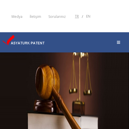
TR
/
EN
Medya
İletişim
Sorularınız