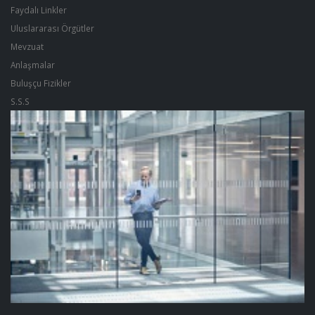
Faydalı Linkler
Uluslararası Örgütler
Mevzuat
Anlaşmalar
Buluşçu Fizikler
S.S.S