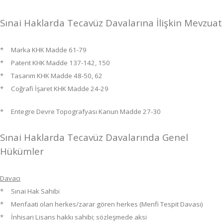
Sınai Haklarda Tecavüz Davalarına İlişkin Mevzua
* Marka KHK Madde 61-79
* Patent KHK Madde 137-142, 150
* Tasarım KHK Madde 48-50, 62
* Coğrafi İşaret KHK Madde 24-29
*
Entegre Devre Topografyası Kanun Madde 27-30
Sınai Haklarda Tecavüz Davalarında Genel
Hükümler
Davacı
* Sınai Hak Sahibi
* Menfaati olan herkes/zarar gören herkes (Menfi Tespit Davası)
* İnhisari Lisans hakkı sahibi; sözleşmede aksi