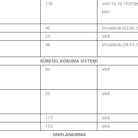
176
VAR 10.10.1925’d
beri
40
İmzalandı (02.06.
54
VAR
46
İmzalandı (28.03.
KÜRESEL KORUMA SİSTEMİ
80
VAR
59
VAR
117
VAR
152
VAR
SINIFLANDIRMA