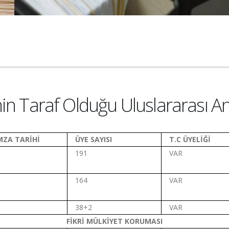
nin Taraf Olduğu Uluslararası A
İMZA TARİHİ
ÜYE SAYISI
T.C ÜYELİĞİ
191
VAR
164
VAR
38+2
VAR
FİKRİ MÜLKİYET KORUMASI