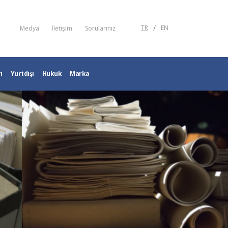
/
TR
EN
Medya
İletişim
Sorularınız
ı
Yurtdışı
Hukuk
Marka