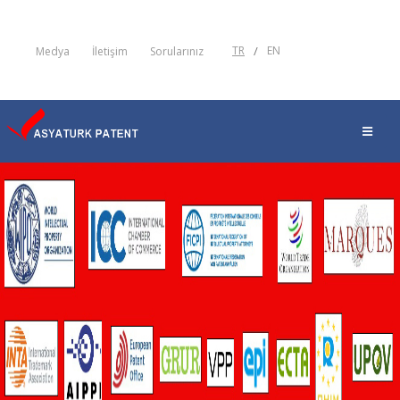
TR
/
EN
Medya
İletişim
Sorularınız