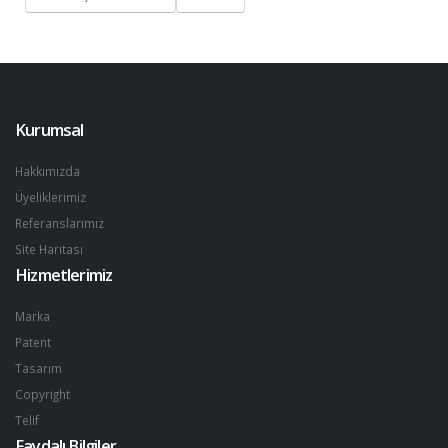
Kurumsal
Hakkımızda
Üyeliklerimiz
Referanslarımız
Site Haritası
Hizmetlerimiz
Marka
Patent
Tasarım
Copyright
Telif
Faydalı Bilgiler