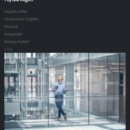
Faydalı Linkler
Uluslararası Örgütler
Mevzuat
Anlaşmalar
Buluşçu Fizikler
S.S.S