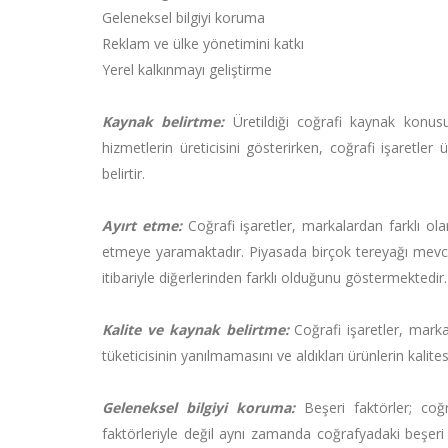
Geleneksel bilgiyi koruma
Reklam ve ülke yönetimini katkı
Yerel kalkınmayı geliştirme
Kaynak belirtme:
Üretildiği coğrafi kaynak konus
hizmetlerin üreticisini gösterirken, coğrafi işaretler
belirtir.
Ayırt etme:
Coğrafi işaretler, markalardan farklı olar
etmeye yaramaktadır. Piyasada birçok tereyağı mevcut
itibariyle diğerlerinden farklı olduğunu göstermektedir.
Kalite ve kaynak belirtme:
Coğrafi işaretler, mark
tüketicisinin yanılmamasını ve aldıkları ürünlerin kali
Geleneksel bilgiyi koruma:
Beşeri faktörler; coğ
faktörleriyle değil aynı zamanda coğrafyadaki beşeri f