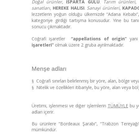
Doğal ürünler
,
ISPARTA GÜLÜ
.
Tarım ürünleri
sanatları
,
HEREKE HALISI
.
Sanayi ürünleri
,
KAPADO
lezzetlerin yoğun olduğu ülkemizde “Adana Kebabı”,
kategoriye girdiği tartışma konusudur. Yine bu tan
sonucu çıkmaktadır.
Coğrafi işaretler
“appellations of origin”
yani
işaretleri”
olmak üzere 2 gruba ayrılmaktadır.
Menşe adları
Coğrafi sınırları belirlenmiş bir yöre, alan, bölge v
§
Nitelik ve özellikleri itibariyle, bu yöre, alan vey
§
Üretimi, işlenmesi ve diğer işlemlerin
TÜMÜYLE
bu yö
adları içerir.
Bu ürünlere “Bordeaux Şarabı”, “Trabzon Tereyağı”, 
mümkündür.