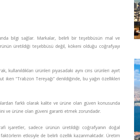
unda bilgi sağlar. Markalar, belirli bir teşebbüsün mal ve
 ürünün üretildiği teşebbüsü değil, kökeni olduğu coğrafyayı
ak, kullanıldıkları ürünleri piyasadaki aynı cins ürünleri ayırt
 iken “Trabzon Tereyağı” denildiğinde, bu yağın özellikleri
alardan farklı olarak kalite ve ürüne olan güven konusunda
tesini ve ürüne olan güveni garanti etmek zorundadır.
rafi işaretler, sadece ürünün üretildiği coğrafyanın doğal
aktörlerin etkisiyle de belirli özellik kazanmaktadır. Üretim