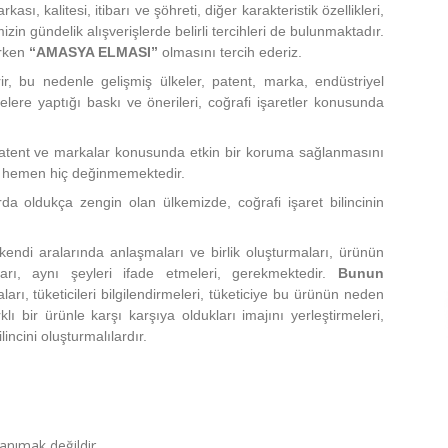
kası, kalitesi, itibarı ve şöhreti, diğer karakteristik özellikleri,
izin gündelik alışverişlerde belirli tercihleri de bulunmaktadır.
ırken
“AMASYA ELMASI”
olmasını tercih ederiz.
r, bu nedenle gelişmiş ülkeler, patent, marka, endüstriyel
kelere yaptığı baskı ve önerileri, coğrafi işaretler konusunda
a patent ve markalar konusunda etkin bir koruma sağlanmasını
n hemen hiç değinmemektedir.
arda oldukça zengin olan ülkemizde, coğrafi işaret bilincinin
 kendi aralarında anlaşmaları ve birlik oluşturmaları, ürünün
arı, aynı şeyleri ifade etmeleri, gerekmektedir.
Bunun
ları, tüketicileri bilgilendirmeleri, tüketiciye bu ürünün neden
rklı bir ürünle karşı karşıya oldukları imajını yerleştirmeleri,
incini oluşturmalılardır.
tanımak değildir.