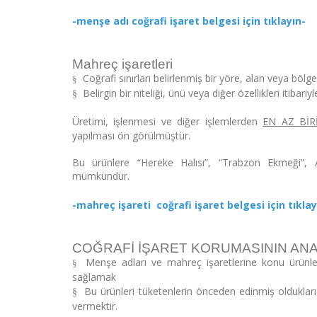
-menşe adı coğrafi işaret belgesi için tıklayın-
Mahreç işaretleri
Coğrafi sınırları belirlenmiş bir yöre, alan veya böl
§
Belirgin bir niteliği, ünü veya diğer özellikleri itiba
§
Üretimi, işlenmesi ve diğer işlemlerden
EN AZ BİR
yapılması ön görülmüştür.
Bu ürünlere “Hereke Halısı”, “Trabzon Ekmeği”, 
mümkündür.
-mahreç işareti coğrafi işaret belgesi için tıklay
COĞRAFİ İŞARET KORUMASININ ANA
Menşe adları ve mahreç işaretlerine konu ürünleri
§
sağlamak
Bu ürünleri tüketenlerin önceden edinmiş oldukları 
§
vermektir.