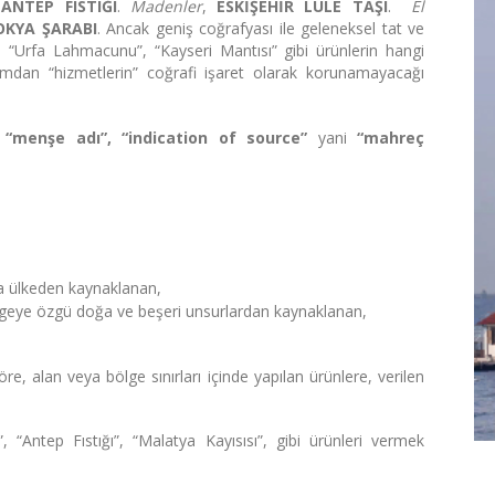
,
ANTEP FISTIĞI
.
Madenler
,
ESKİŞEHİR LÜLE TAŞI
.
El
KYA ŞARABI
. Ancak geniş coğrafyası ile geleneksel tat ve
 “Urfa Lahmacunu”, “Kayseri Mantısı” gibi ürünlerin hangi
ımdan “hizmetlerin” coğrafi işaret olarak korunamayacağı
“menşe adı”, “indication of source”
yani
“mahreç
eya ülkeden kaynaklanan,
a bölgeye özgü doğa ve beşeri unsurlardan kaynaklanan,
re, alan veya bölge sınırları içinde yapılan ürünlere, verilen
“Antep Fıstığı”, “Malatya Kayısısı”, gibi ürünleri vermek