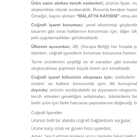
Ürün satın alırken tercih nedenleri;
ürünün fiyatı, mar
alışkanlıklar olarak sıralanabilir. Bununla beraber hepim
Örneğin, kayısı alırken
“MALATYA KAYISISI”
elma al
Coğrafi işaret koruması;
yerel ekonomiyi güçlendiri
tasarım gibi sınai haklarının korunması için, diğer ül
pek uygulamadıkları görülmektedir.
Ülkemiz açısından;
AB, (Avrupa Birliği) her fırsatt
isterken, coğrafi işaretlerin koruması konusuna heme
Tarım ürünlerinin çeşitliği ve el sanatları gibi konul
oluşturulması şüphesiz büyük önem arz etmektedir.
Coğrafi işaret bilincinin oluşması için;
üreticilerin
üretimi ve kalitesi konusunda aynı dili konuşmal
dışında;
ürünün sürdürülebilir bir piyasasını oluşturma
tercih etmeleri gerektiğini anlatmaları, tüketicilerin fa
farklı ürün için farklı harcama yapmalarına değeceği, bil
Coğrafi İşaretler
Ürünün belli bir alanda coğrafi bağlantısını vurgular,
Ürüne karşı istek ve güven hissi uyandırır,
Amaç, tescil ettiren kişilere ürün üzerinde tekel hakkı 