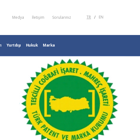
/
TR
EN
Medya
İletişim
Sorularınız
ı
Yurtdışı
Hukuk
Marka