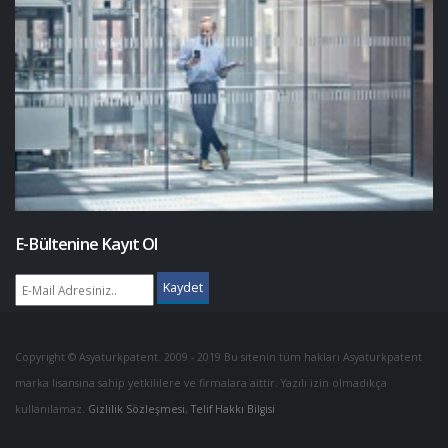
E-Bültenine Kayıt Ol
Kaydet
Copyright © Asyaturkpatent. 2009 - 2019 Bu sitenin tüm hakları Asyaturkpatent
marka lisansına sahip yetkililere ve firmalara aittir. Yazılı izin olmadıkça
kullanılamaz.
Gizlilik Sözleşmesi
,
Telif Hakkı Bilgisi