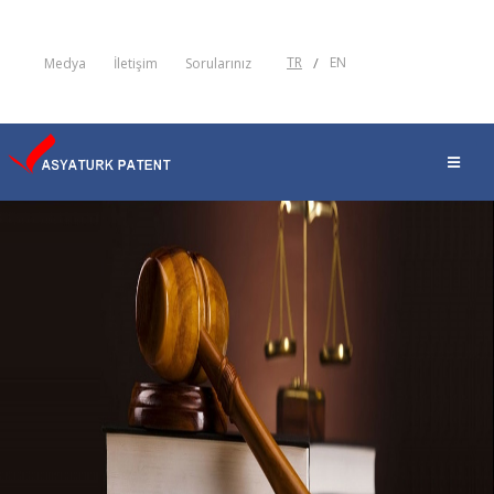
TR
/
EN
Medya
İletişim
Sorularınız