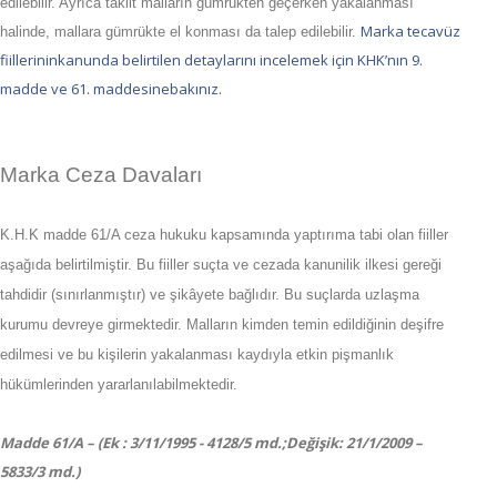
edilebilir. Ayrıca taklit malların gümrükten geçerken yakalanması
Marka tecavüz
halinde, mallara gümrükte el konması da talep edilebilir.
fiillerininkanunda belirtilen detaylarını incelemek için KHK’nın 9.
madde ve 61. maddesinebakınız.
Marka Ceza Davaları
K.H.K madde 61/A ceza hukuku kapsamında yaptırıma tabi olan fiiller
aşağıda belirtilmiştir. Bu fiiller suçta ve cezada kanunilik ilkesi gereği
tahdidir (sınırlanmıştır) ve şikâyete bağlıdır. Bu suçlarda uzlaşma
kurumu devreye girmektedir. Malların kimden temin edildiğinin deşifre
edilmesi ve bu kişilerin yakalanması kaydıyla etkin pişmanlık
hükümlerinden yararlanılabilmektedir.
Madde 61/A – (Ek : 3/11/1995 - 4128/5 md.;Değişik: 21/1/2009 –
5833/3 md.)