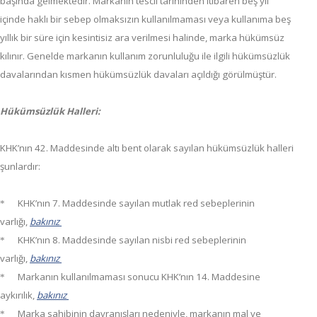
başında gelmektedir. Markanın tescil tarihinden itibaren beş yıl
içinde haklı bir sebep olmaksızın kullanılmaması veya kullanıma beş
yıllık bir süre için kesintisiz ara verilmesi halinde, marka hükümsüz
kılınır. Genelde markanın kullanım zorunluluğu ile ilgili hükümsüzlük
davalarından kısmen hükümsüzlük davaları açıldığı görülmüştür.
Hükümsüzlük Halleri:
KHK’nın 42. Maddesinde altı bent olarak sayılan hükümsüzlük halleri
şunlardır:
KHK’nın 7. Maddesinde sayılan mutlak red sebeplerinin
*
varlığı,
bakınız
KHK’nın 8. Maddesinde sayılan nisbi red sebeplerinin
*
varlığı,
bakınız
Markanın kullanılmaması sonucu KHK’nın 14. Maddesine
*
aykırılık,
bakınız
Marka sahibinin davranışları nedeniyle, markanın mal ve
*