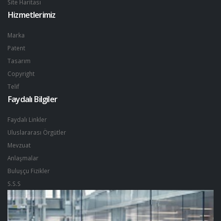
Site Haritası
Hizmetlerimiz
Marka
Patent
Tasarım
Copyright
Telif
Faydalı Bilgiler
Faydalı Linkler
Uluslararası Örgütler
Mevzuat
Anlaşmalar
Buluşçu Fizikler
S.S.S