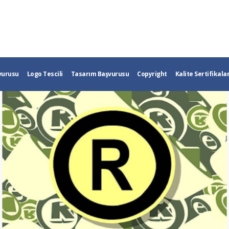
vurusu
Logo Tescili
Tasarım Başvurusu
Copyright
Kalite Sertifikalar