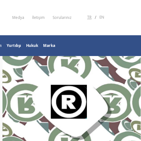
/
TR
EN
Medya
İletişim
Sorularınız
ı
Yurtdışı
Hukuk
Marka