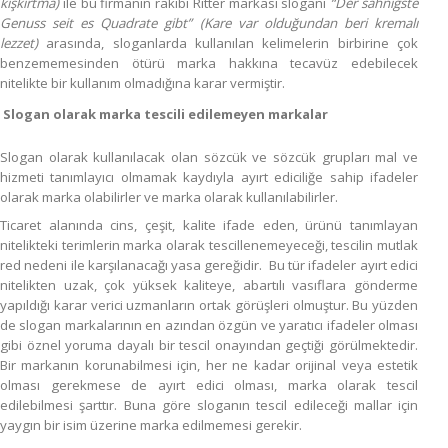
kışkırtma)
ile bu firmanın rakibi Ritter markası sloganı
“Der sahnigste
Genuss seit es Quadrate gibt” (Kare var olduğundan beri kremalı
lezzet)
arasında, sloganlarda kullanılan kelimelerin birbirine çok
benzememesinden ötürü marka hakkına tecavüz edebilecek
nitelikte bir kullanım olmadığına karar vermiştir.
Slogan olarak marka tescili edilemeyen markalar
Slogan olarak kullanılacak olan sözcük ve sözcük grupları mal ve
hizmeti tanımlayıcı olmamak kaydıyla ayırt ediciliğe sahip ifadeler
olarak marka olabilirler ve marka olarak kullanılabilirler.
Ticaret alanında cins, çeşit, kalite ifade eden, ürünü tanımlayan
nitelikteki terimlerin marka olarak tescillenemeyeceği, tescilin mutlak
red nedeni ile karşılanacağı yasa gereğidir. Bu tür ifadeler ayırt edici
nitelikten uzak, çok yüksek kaliteye, abartılı vasıflara gönderme
yapıldığı karar verici uzmanların ortak görüşleri olmuştur. Bu yüzden
de slogan markalarının en azından özgün ve yaratıcı ifadeler olması
gibi öznel yoruma dayalı bir tescil onayından geçtiği görülmektedir.
Bir markanın korunabilmesi için, her ne kadar orijinal veya estetik
olması gerekmese de ayırt edici olması, marka olarak tescil
edilebilmesi şarttır. Buna göre sloganın tescil edileceği mallar için
yaygın bir isim üzerine marka edilmemesi gerekir.