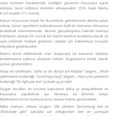
veya hizmetin karakteristik özelliğini gösteren hususlara işaret
etmişse, tescil edilmesi mümkün olmayacaktır. (556 Sayılı Marka
K.H.K madde 7/1 c bendi)
Kanun koyucunun böyle bir düzenleme getirilmesinin altında yatan
sebep, tasviri işaretlerin kullanılmasının belli bir kimsenin inhisarına
bırakılmak istenmemesidir. Aksinin gerçekleşmesi halinde markayı
belirleyen, tanıtan bir sözcük bir kişinin tekeline bırakılmış olacak ve
aynı sektörde faaliyet gösteren rakipler için katlanılmaz sonuçlar
meydana gelebilecektir.
Marka tescili edilebilecek olan dolayısıyla bir kimsenin tekeline
bırakılmasına sakınca olmayan reklam sloganlarına örnek olarak
şunları gösterebiliriz:
Kitap evi tarafından, “daha iyi bir dünya için kitaplar” sloganı… Müze
işletmesinin kullandığı, “unutmaya karşı” sloganı… Hava yolu şirketinin
kullandığı “fly high,pay low” (yüksek uç,az öde)
Slogan tescilleri ile koruma kapsamını daha iyi anlayabilmek ve
kıyaslama yapabilmek için Almanya da Bremen Asliye
Mahkemesi’nin bir marka tecavüz davası hükmü gösterilebilir:
Milka markası reklam sloganı
“die zarteste Versuchung seit es
Shokolade gibt” (çikolata var olduğundan beri en yumuşak