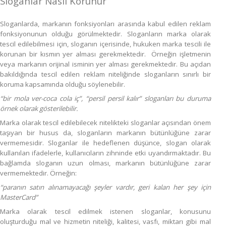
Sloganlar Nasıl Korunur
Sloganlarda, markanın fonksiyonları arasında kabul edilen reklam
fonksiyonunun olduğu görülmektedir. Sloganların marka olarak
tescil edilebilmesi için, sloganın içerisinde, hukuken marka tescili ile
korunan bir kısmın yer alması gerekmektedir. Örneğin işletmenin
veya markanın orijinal isminin yer alması gerekmektedir. Bu açıdan
bakıldığında tescil edilen reklam niteliğinde sloganların sınırlı bir
koruma kapsamında olduğu söylenebilir.
“bir mola ver-coca cola iç”, “persil persil kalır” sloganları bu duruma
örnek olarak gösterilebilir.
Marka olarak tescil edilebilecek nitelikteki sloganlar açısından önem
taşıyan bir husus da, sloganların markanın bütünlüğüne zarar
vermemesidir. Sloganlar ile hedeflenen düşünce, slogan olarak
kullanılan ifadelerle, kullanıcıların zihninde etki uyandırmaktadır. Bu
bağlamda sloganın uzun olması, markanın bütünlüğüne zarar
vermemektedir. Örneğin:
“paranın satın alınamayacağı şeyler vardır, geri kalan her şey için
MasterCard”
Marka olarak tescil edilmek istenen sloganlar, konusunu
oluşturduğu mal ve hizmetin niteliği, kalitesi, vasfı, miktarı gibi mal